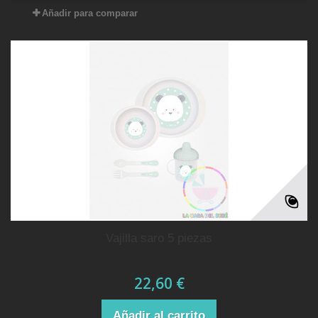
Añadir para comparar
vajilla saro 5 piezas
22,60 €
Añadir al carrito