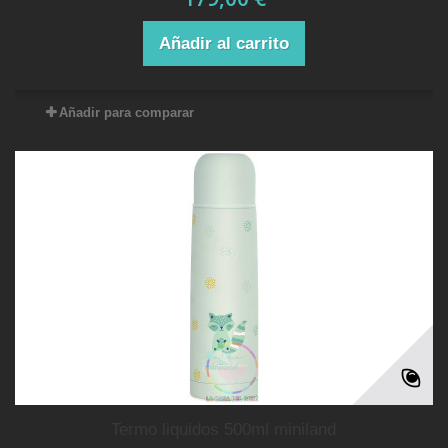
Añadir al carrito
Añadir para comparar
termo liquidos 500ml miniland