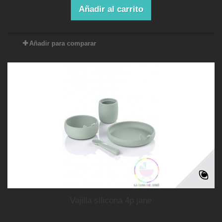
Añadir al carrito
Añadir para comparar
vajilla silicona 4p jane