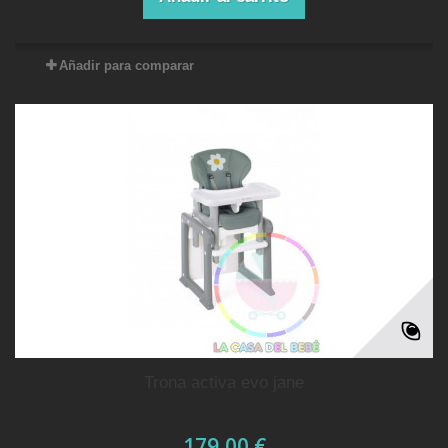
Añadir para comparar
trona activa evo jane
179,00 €