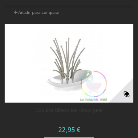
Añadir para comparar
escurre biberones cloud jané
22,95 €