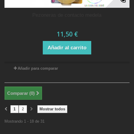
pezoneras de contacto medela
11,50 €
Añadir al carrito
Añadir para comparar
Comparar (
0
)
1
2
Mostrar todos
Mostrando 1 - 18 de 31