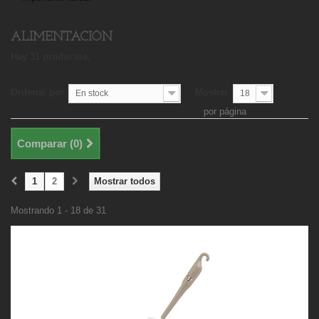
ALIMENTACIÓN
Hay 31 productos.
Ordenar por
Mostrar
En stock
18
por página
Comparar (
0
)
1
2
Mostrar todos
Mostrando 1 - 18 de 31