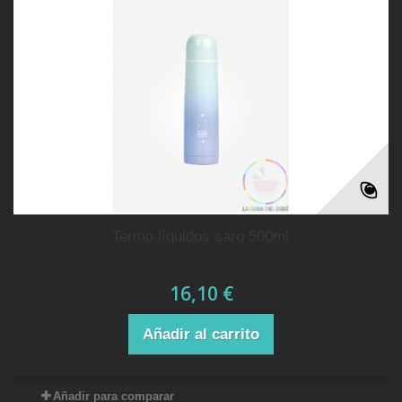
termo líquidos saro 500ml
16,10 €
Añadir al carrito
Añadir para comparar