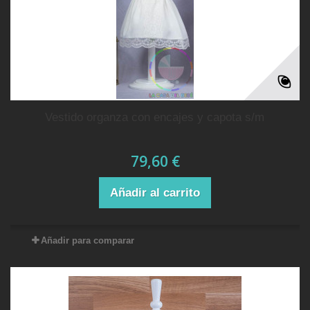
vestido organza con encajes y capota s/m
79,60 €
Añadir al carrito
Añadir para comparar