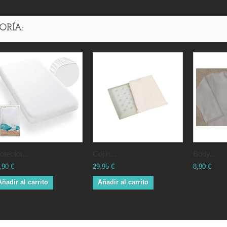
ORÍA:
protector...
cojín...
body...
,90 €
29,95 €
8,90 €
Añadir al carrito
Añadir al carrito