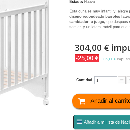
Estado:
Nuevo
Esta cuna es muy infantil y alegre 
diseño redondeado barrotes
later
cambiador a juego,
que después s
somier y un lateral móvil para que
304,00 €
impu
-25,00 €
329,00 €
impuest
Cantidad
Añadir al carrit
Añadir a mi lista de Nac