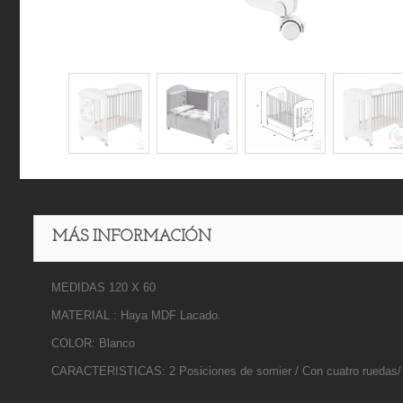
MÁS INFORMACIÓN
MEDIDAS 120 X 60
MATERIAL : Haya MDF Lacado.
COLOR: Blanco
CARACTERISTICAS: 2 Posiciones de somier / Con cuatro ruedas/ 