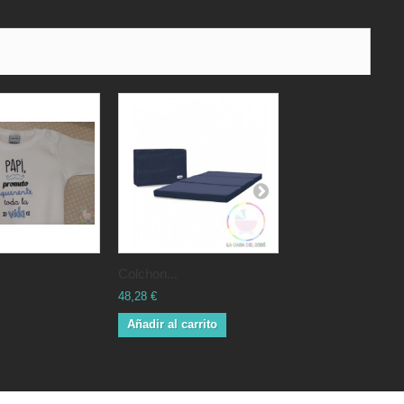
colchon...
toquilla...
48,28 €
30,50 €
Añadir al carrito
Añadir al carrito