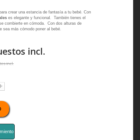
para crear una estancia de fantasía a tu bebé. Con
ales
es elegante y funcional. También tienes el
e combierte en cómoda. Con dos alturas de
 te sea más cómodo poner al bebé.
estos incl.
os incl.
o
imiento